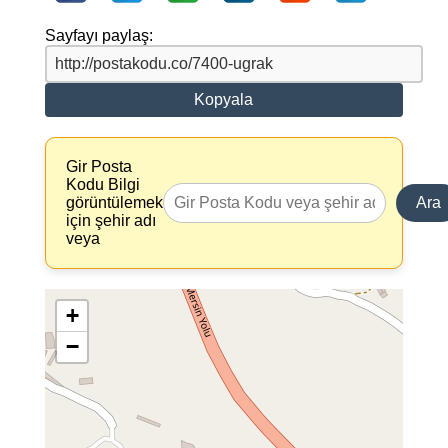
Sayfayı paylaş:
Kopyala
Gir Posta
Kodu Bilgi
görüntülemek
Ara
için şehir adı
veya
+
−