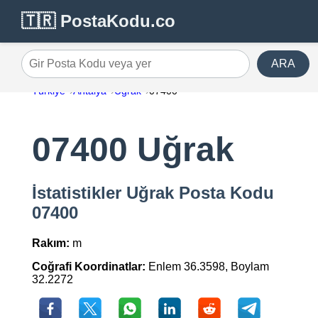
🇹🇷 PostaKodu.co
ARA
Gir Posta Kodu veya yer
Türkiye
Antalya
Uğrak
07400
07400 Uğrak
İstatistikler Uğrak Posta Kodu
07400
Rakım:
m
Coğrafi Koordinatlar:
Enlem 36.3598, Boylam
32.2272