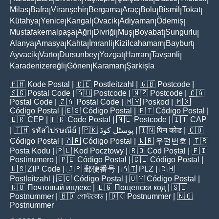
Milas
Bafra
Viranşehir
Bergama
Araç
Bolu
Bismil
Tokat
|
|
|
|
|
|
|
|
Kütahya
Yenice
Kangal
Ovacik
Adiyaman
Ödemiş
|
|
|
|
|
|
Mustafakemalpaşa
Ağri
Divriği
Muş
Boyabat
Sungurlu
|
|
|
|
|
|
Alanya
Amasya
Kahta
İmranli
Kizilcahamam
Bayburt
|
|
|
|
|
|
Ayvacik
Varto
Dursunbey
Yozgat
Harran
Tavşanli
|
|
|
|
|
|
Karadenizereğli
Gönen
Karaman
Şarkişla
|
|
|
🇵🇭
Kode Postal
| 🇩🇪
Postleitzahl
| 🇬🇧
Postcode
|
🇸🇬
Postal Code
| 🇦🇺
Postcode
| 🇳🇿
Postcode
| 🇨🇦
Postal Code
| 🇿🇦
Postal Code
| 🇲🇾
Poskod
| 🇲🇽
Código Postal
| 🇪🇸
Código Postal
| 🇵🇹
Código Postal
|
🇧🇷
CEP
| 🇫🇷
Code Postal
| 🇳🇱
Postcode
| 🇮🇹
CAP
| 🇹🇭
รหัสไปรษณีย์
| 🇵🇰
پوسٹل کوڈ
| 🇮🇳
पिन कोड
| 🇨🇴
Código Postal
| 🇦🇷
Código Postal
| 🇰🇷
우편번호
| 🇹🇷
Posta Kodu
| 🇵🇱
Kod Pocztowy
| 🇷🇴
Cod Poștal
| 🇫🇮
Postinumero
| 🇵🇪
Código Postal
| 🇨🇱
Código Postal
|
🇺🇸
ZIP Code
| 🇯🇵
郵便番号
| 🇦🇹
PLZ
| 🇨🇭
Postleitzahl
| 🇪🇨
Código Postal
| 🇺🇾
Código Postal
|
🇷🇺
Почтовый индекс
| 🇧🇬
Пощенски код
| 🇸🇪
Postnummer
| 🇧🇩
পোস্টকোড
| 🇩🇰
Postnummer
| 🇳🇴
Postnummer