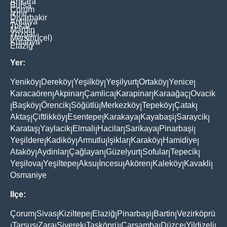
Ankara
Bursa
Çorum
İzmir
Diyarbakir
Antalya
Tokat
Mardin
Yozgat
Mersin(İçel)
Kütahya
Elaziğ
Yer:
Yeniköy
Dereköy
Yeşilköy
Yeşilyurt
Ortaköy
Yenice
|
|
|
|
|
|
Karacaören
Akpinar
Çamlica
Karapinar
Karaağaç
Ovacik
|
|
|
|
|
Başköy
Örencik
Söğütlü
Merkezköy
Tepeköy
Çatak
|
|
|
|
|
|
|
Aktaş
Çiftlikköy
Esentepe
Karakaya
Kayabaşi
Saraycik
|
|
|
|
|
|
Karataş
Yaylacik
Elmali
Hacilar
Sarikaya
Pinarbaşi
|
|
|
|
|
|
Yeşildere
Kadiköy
Armutlu
Işiklar
Karaköy
Hamidiye
|
|
|
|
|
|
Ataköy
Aydinlar
Çağlayan
Güzelyurt
Sofular
Tepecik
|
|
|
|
|
|
Yeşilova
Yeşiltepe
Aksu
İncesu
Akören
Kaleköy
Kavakli
|
|
|
|
|
|
|
Osmaniye
Ilçe:
Çorum
Sivas
Kiziltepe
Elaziğ
Pinarbaşi
Bartin
Vezirköprü
|
|
|
|
|
|
Tarsus
Zara
Siverek
Taşköprü
Çarşamba
Düzce
Yildizeli
|
|
|
|
|
|
|
|