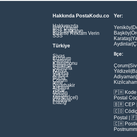
Hakkında PostaKodu.co
Yer:
Hakkımızda
Yeniköy
|
D
Bize Ulaşın
Bize Bağlanın
Başköy
|
Ör
Bizimle Reklam Verin
SSS
Karataş
|
Ya
Aydinlar
|
Ç
Türkiye
Ilçe:
Sivas
Erzurum
Samsun
Kastamonu
Balikesir
Çorum
|
Siv
Şanliurfa
Konya
Yildizeli
|
Ba
Manisa
Ankara
Adiyaman
|
Bursa
Çorum
Kizilcaha
İzmir
Diyarbakir
Antalya
Tokat
🇵🇭
Kode 
Mardin
Yozgat
Mersin(İçel)
Postal Co
Kütahya
Elaziğ
🇧🇷
CEP
🇨🇴
Códig
Poștal
| 
🇨🇭
Postl
Postnumm