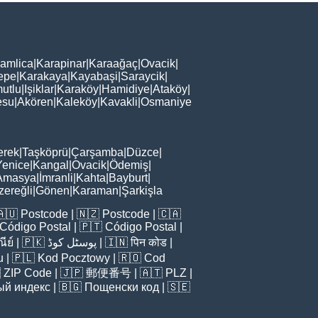
amlica
|
Karapinar
|
Karaağaç
|
Ovacik
|
epe
|
Karakaya
|
Kayabaşi
|
Saraycik
|
utlu
|
Işiklar
|
Karaköy
|
Hamidiye
|
Ataköy
|
esu
|
Akören
|
Kaleköy
|
Kavakli
|
Osmaniye
erek
|
Taşköprü
|
Çarşamba
|
Düzce
|
Yenice
|
Kangal
|
Ovacik
|
Ödemiş
|
Amasya
|
İmranli
|
Kahta
|
Bayburt
|
zereğli
|
Gönen
|
Karaman
|
Şarkişla
🇦🇺
Postcode
| 🇳🇿
Postcode
| 🇨🇦
Código Postal
| 🇵🇹
Código Postal
|
ีย์
| 🇵🇰
پوسٹل کوڈ
| 🇮🇳
पिन कोड
|
u
| 🇵🇱
Kod Pocztowy
| 🇷🇴
Cod

ZIP Code
| 🇯🇵
郵便番号
| 🇦🇹
PLZ
|
ый индекс
| 🇧🇬
Пощенски код
| 🇸🇪