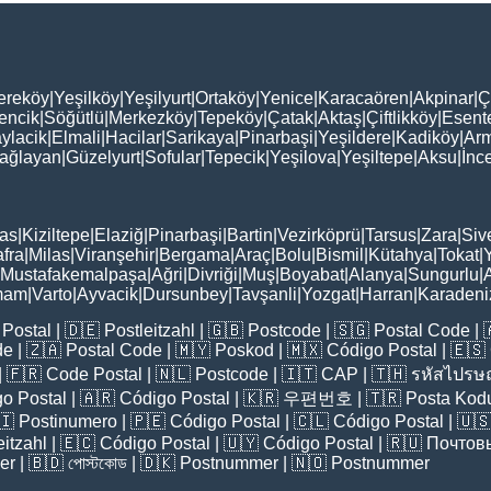
ereköy
|
Yeşilköy
|
Yeşilyurt
|
Ortaköy
|
Yenice
|
Karacaören
|
Akpinar
|
Ç
encik
|
Söğütlü
|
Merkezköy
|
Tepeköy
|
Çatak
|
Aktaş
|
Çiftlikköy
|
Esent
ylacik
|
Elmali
|
Hacilar
|
Sarikaya
|
Pinarbaşi
|
Yeşildere
|
Kadiköy
|
Arm
ağlayan
|
Güzelyurt
|
Sofular
|
Tepecik
|
Yeşilova
|
Yeşiltepe
|
Aksu
|
İnc
as
|
Kiziltepe
|
Elaziğ
|
Pinarbaşi
|
Bartin
|
Vezirköprü
|
Tarsus
|
Zara
|
Siv
fra
|
Milas
|
Viranşehir
|
Bergama
|
Araç
|
Bolu
|
Bismil
|
Kütahya
|
Tokat
|
Mustafakemalpaşa
|
Ağri
|
Divriği
|
Muş
|
Boyabat
|
Alanya
|
Sungurlu
|
mam
|
Varto
|
Ayvacik
|
Dursunbey
|
Tavşanli
|
Yozgat
|
Harran
|
Karadeni
Postal
| 🇩🇪
Postleitzahl
| 🇬🇧
Postcode
| 🇸🇬
Postal Code
| 
de
| 🇿🇦
Postal Code
| 🇲🇾
Poskod
| 🇲🇽
Código Postal
| 🇪🇸
| 🇫🇷
Code Postal
| 🇳🇱
Postcode
| 🇮🇹
CAP
| 🇹🇭
รหัสไปรษณ
o Postal
| 🇦🇷
Código Postal
| 🇰🇷
우편번호
| 🇹🇷
Posta Kod
🇮
Postinumero
| 🇵🇪
Código Postal
| 🇨🇱
Código Postal
| 🇺
eitzahl
| 🇪🇨
Código Postal
| 🇺🇾
Código Postal
| 🇷🇺
Почтов
er
| 🇧🇩
পোস্টকোড
| 🇩🇰
Postnummer
| 🇳🇴
Postnummer