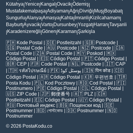
Kütahya
Yenice
Kangal
Ovacik
Ödemiş
|
|
|
|
|
Mustafakemalpaşa
Adiyaman
Ağri
Divriği
Muş
Boyabat
|
|
|
|
|
|
Sungurlu
Alanya
Amasya
Kahta
İmranli
Kizilcahamam
|
|
|
|
|
|
Bayburt
Ayvacik
Varto
Dursunbey
Yozgat
Harran
Tavşanli
|
|
|
|
|
|
Karadenizereğli
Gönen
Karaman
Şarkişla
|
|
|
|
🇵🇭
Kode Postal
| 🇩🇪
Postleitzahl
| 🇬🇧
Postcode
|
🇸🇬
Postal Code
| 🇦🇺
Postcode
| 🇳🇿
Postcode
| 🇨🇦
Postal Code
| 🇿🇦
Postal Code
| 🇲🇾
Poskod
| 🇲🇽
Código Postal
| 🇪🇸
Código Postal
| 🇵🇹
Código Postal
|
🇧🇷
CEP
| 🇫🇷
Code Postal
| 🇳🇱
Postcode
| 🇮🇹
CAP
| 🇹🇭
รหัสไปรษณีย์
| 🇵🇰
پوسٹل کوڈ
| 🇮🇳
पिन कोड
| 🇨🇴
Código Postal
| 🇦🇷
Código Postal
| 🇰🇷
우편번호
| 🇹🇷
Posta Kodu
| 🇵🇱
Kod Pocztowy
| 🇷🇴
Cod Poștal
| 🇫🇮
Postinumero
| 🇵🇪
Código Postal
| 🇨🇱
Código Postal
|
🇺🇸
ZIP Code
| 🇯🇵
郵便番号
| 🇦🇹
PLZ
| 🇨🇭
Postleitzahl
| 🇪🇨
Código Postal
| 🇺🇾
Código Postal
|
🇷🇺
Почтовый индекс
| 🇧🇬
Пощенски код
| 🇸🇪
Postnummer
| 🇧🇩
পোস্টকোড
| 🇩🇰
Postnummer
| 🇳🇴
Postnummer
© 2026 PostaKodu.co