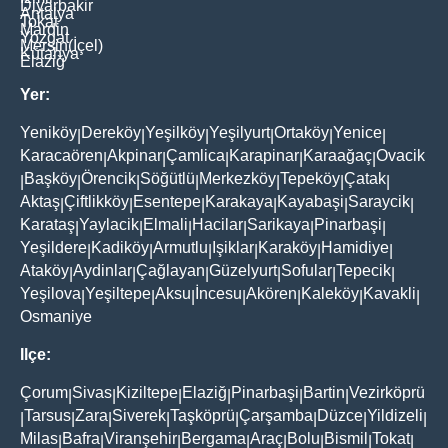
Diyarbakir
Antalya
Tokat
Mardin
Yozgat
Mersin(İçel)
Kütahya
Elaziğ
Yer:
Yeniköy
Dereköy
Yeşilköy
Yeşilyurt
Ortaköy
Yenice
|
|
|
|
|
|
Karacaören
Akpinar
Çamlica
Karapinar
Karaağaç
Ovacik
|
|
|
|
|
Başköy
Örencik
Söğütlü
Merkezköy
Tepeköy
Çatak
|
|
|
|
|
|
|
Aktaş
Çiftlikköy
Esentepe
Karakaya
Kayabaşi
Saraycik
|
|
|
|
|
|
Karataş
Yaylacik
Elmali
Hacilar
Sarikaya
Pinarbaşi
|
|
|
|
|
|
Yeşildere
Kadiköy
Armutlu
Işiklar
Karaköy
Hamidiye
|
|
|
|
|
|
Ataköy
Aydinlar
Çağlayan
Güzelyurt
Sofular
Tepecik
|
|
|
|
|
|
Yeşilova
Yeşiltepe
Aksu
İncesu
Akören
Kaleköy
Kavakli
|
|
|
|
|
|
|
Osmaniye
Ilçe:
Çorum
Sivas
Kiziltepe
Elaziğ
Pinarbaşi
Bartin
Vezirköprü
|
|
|
|
|
|
Tarsus
Zara
Siverek
Taşköprü
Çarşamba
Düzce
Yildizeli
|
|
|
|
|
|
|
|
Milas
Bafra
Viranşehir
Bergama
Araç
Bolu
Bismil
Tokat
|
|
|
|
|
|
|
|