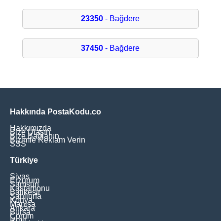
23350
- Bağdere
37450
- Bağdere
Hakkında PostaKodu.co
Hakkımızda
Bize Ulaşın
Bize Bağlanın
Bizimle Reklam Verin
SSS
Türkiye
Sivas
Erzurum
Samsun
Kastamonu
Balikesir
Şanliurfa
Konya
Manisa
Ankara
Bursa
Çorum
İzmir