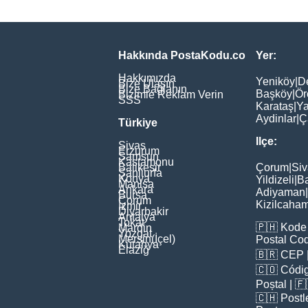
Hakkında PostaKodu.co
Yer:
Hakkımızda
Yeniköy
|
D
Bize Ulaşın
Bize Bağlanın
Başköy
|
Ör
Bizimle Reklam Verin
SSS
Karataş
|
Ya
Aydinlar
|
Ç
Türkiye
Ilçe:
Sivas
Erzurum
Samsun
Kastamonu
Balikesir
Çorum
|
Siv
Şanliurfa
Konya
Yildizeli
|
Ba
Manisa
Ankara
Adiyaman
|
Bursa
Çorum
Kizilcaha
İzmir
Diyarbakir
Antalya
Tokat
🇵🇭
Kode 
Mardin
Yozgat
Mersin(İçel)
Postal Co
Kütahya
Elaziğ
🇧🇷
CEP
🇨🇴
Códig
Poștal
| 
🇨🇭
Postl