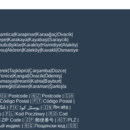
amlica
|
Karapinar
|
Karaağaç
|
Ovacik
|
epe
|
Karakaya
|
Kayabaşi
|
Saraycik
|
utlu
|
Işiklar
|
Karaköy
|
Hamidiye
|
Ataköy
|
esu
|
Akören
|
Kaleköy
|
Kavakli
|
Osmaniye
erek
|
Taşköprü
|
Çarşamba
|
Düzce
|
Yenice
|
Kangal
|
Ovacik
|
Ödemiş
|
Amasya
|
İmranli
|
Kahta
|
Bayburt
|
zereğli
|
Gönen
|
Karaman
|
Şarkişla
🇦🇺
Postcode
| 🇳🇿
Postcode
| 🇨🇦
Código Postal
| 🇵🇹
Código Postal
|
ีย์
| 🇵🇰
پوسٹل کوڈ
| 🇮🇳
पिन कोड
|
u
| 🇵🇱
Kod Pocztowy
| 🇷🇴
Cod

ZIP Code
| 🇯🇵
郵便番号
| 🇦🇹
PLZ
|
ый индекс
| 🇧🇬
Пощенски код
| 🇸🇪