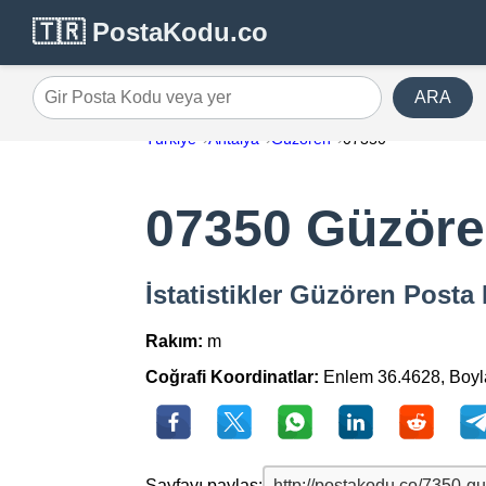
🇹🇷 PostaKodu.co
ARA
Gir Posta Kodu veya yer
Türkiye
Antalya
Güzören
07350
07350 Güzör
İstatistikler Güzören Post
Rakım:
m
Coğrafi Koordinatlar:
Enlem 36.4628, Boy
Sayfayı paylaş: