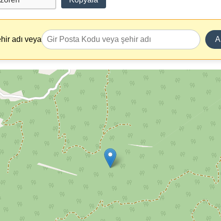
hir adı veya
A