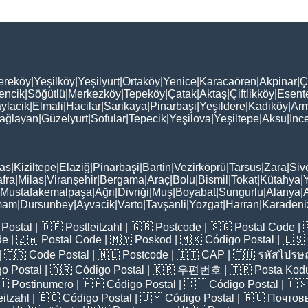
ereköy
|
Yeşilköy
|
Yeşilyurt
|
Ortaköy
|
Yenice
|
Karacaören
|
Akpinar
|
Ç
encik
|
Söğütlü
|
Merkezköy
|
Tepeköy
|
Çatak
|
Aktaş
|
Çiftlikköy
|
Esent
ylacik
|
Elmali
|
Hacilar
|
Sarikaya
|
Pinarbaşi
|
Yeşildere
|
Kadiköy
|
Arm
ağlayan
|
Güzelyurt
|
Sofular
|
Tepecik
|
Yeşilova
|
Yeşiltepe
|
Aksu
|
İnc
as
|
Kiziltepe
|
Elaziğ
|
Pinarbaşi
|
Bartin
|
Vezirköprü
|
Tarsus
|
Zara
|
Siv
fra
|
Milas
|
Viranşehir
|
Bergama
|
Araç
|
Bolu
|
Bismil
|
Tokat
|
Kütahya
|
Mustafakemalpaşa
|
Ağri
|
Divriği
|
Muş
|
Boyabat
|
Sungurlu
|
Alanya
|
mam
|
Dursunbey
|
Ayvacik
|
Varto
|
Tavşanli
|
Yozgat
|
Harran
|
Karadeni
Postal
| 🇩🇪
Postleitzahl
| 🇬🇧
Postcode
| 🇸🇬
Postal Code
| 
de
| 🇿🇦
Postal Code
| 🇲🇾
Poskod
| 🇲🇽
Código Postal
| 🇪🇸
| 🇫🇷
Code Postal
| 🇳🇱
Postcode
| 🇮🇹
CAP
| 🇹🇭
รหัสไปรษณ
o Postal
| 🇦🇷
Código Postal
| 🇰🇷
우편번호
| 🇹🇷
Posta Kod
🇮
Postinumero
| 🇵🇪
Código Postal
| 🇨🇱
Código Postal
| 🇺
eitzahl
| 🇪🇨
Código Postal
| 🇺🇾
Código Postal
| 🇷🇺
Почтов