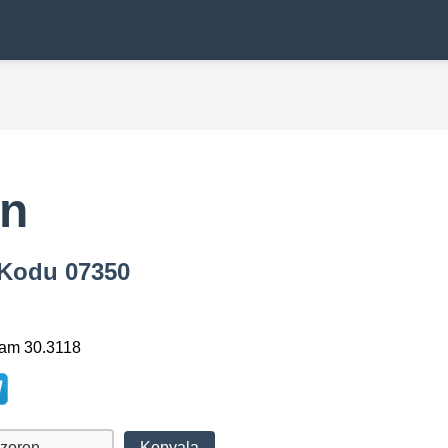
en
a Kodu 07350
lam 30.3118
Kopyala