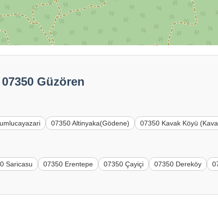
: 07350 Güzören
umlucayazari
07350 Altinyaka(Gödene)
07350 Kavak Köyü (Kava
0 Saricasu
07350 Erentepe
07350 Çayiçi
07350 Dereköy
0