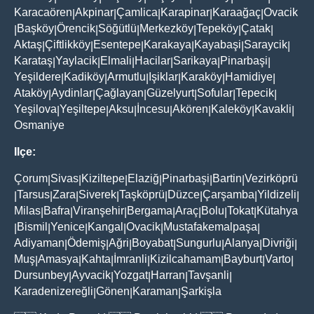
Karacaören
Akpinar
Çamlica
Karapinar
Karaağaç
Ovacik
|
|
|
|
|
Başköy
Örencik
Söğütlü
Merkezköy
Tepeköy
Çatak
|
|
|
|
|
|
|
Aktaş
Çiftlikköy
Esentepe
Karakaya
Kayabaşi
Saraycik
|
|
|
|
|
|
Karataş
Yaylacik
Elmali
Hacilar
Sarikaya
Pinarbaşi
|
|
|
|
|
|
Yeşildere
Kadiköy
Armutlu
Işiklar
Karaköy
Hamidiye
|
|
|
|
|
|
Ataköy
Aydinlar
Çağlayan
Güzelyurt
Sofular
Tepecik
|
|
|
|
|
|
Yeşilova
Yeşiltepe
Aksu
İncesu
Akören
Kaleköy
Kavakli
|
|
|
|
|
|
|
Osmaniye
Ilçe:
Çorum
Sivas
Kiziltepe
Elaziğ
Pinarbaşi
Bartin
Vezirköprü
|
|
|
|
|
|
Tarsus
Zara
Siverek
Taşköprü
Düzce
Çarşamba
Yildizeli
|
|
|
|
|
|
|
|
Milas
Bafra
Viranşehir
Bergama
Araç
Bolu
Tokat
Kütahya
|
|
|
|
|
|
|
Bismil
Yenice
Kangal
Ovacik
Mustafakemalpaşa
|
|
|
|
|
|
Adiyaman
Ödemiş
Ağri
Boyabat
Sungurlu
Alanya
Divriği
|
|
|
|
|
|
|
Muş
Amasya
Kahta
İmranli
Kizilcahamam
Bayburt
Varto
|
|
|
|
|
|
|
Dursunbey
Ayvacik
Yozgat
Harran
Tavşanli
|
|
|
|
|
Karadenizereğli
Gönen
Karaman
Şarkişla
|
|
|