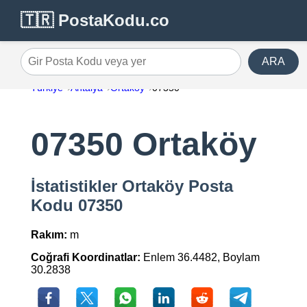
🇹🇷 PostaKodu.co
ARA
Gir Posta Kodu veya yer
Türkiye
Antalya
Ortaköy
07350
07350 Ortaköy
İstatistikler Ortaköy Posta
Kodu 07350
Rakım:
m
Coğrafi Koordinatlar:
Enlem 36.4482, Boylam
30.2838