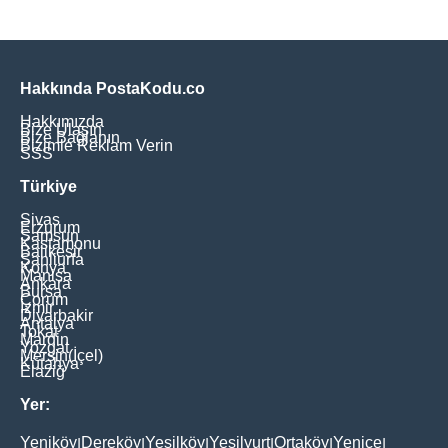
Hakkında PostaKodu.co
Hakkımızda
Bize Ulaşın
Bize Bağlanın
Bizimle Reklam Verin
SSS
Türkiye
Sivas
Erzurum
Samsun
Kastamonu
Balikesir
Şanliurfa
Konya
Manisa
Ankara
Bursa
Çorum
İzmir
Diyarbakir
Antalya
Tokat
Mardin
Yozgat
Mersin(İçel)
Kütahya
Elaziğ
Yer:
Yeniköy
Dereköy
Yeşilköy
Yeşilyurt
Ortaköy
Yenice
|
|
|
|
|
|