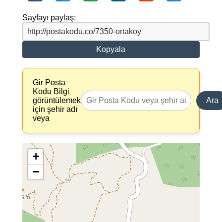
Sayfayı paylaş:
Kopyala
Gir Posta
Kodu Bilgi
görüntülemek
Ara
için şehir adı
veya
+
−