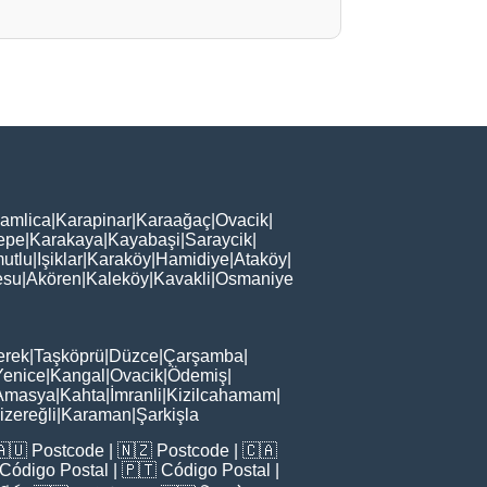
amlica
|
Karapinar
|
Karaağaç
|
Ovacik
|
epe
|
Karakaya
|
Kayabaşi
|
Saraycik
|
utlu
|
Işiklar
|
Karaköy
|
Hamidiye
|
Ataköy
|
esu
|
Akören
|
Kaleköy
|
Kavakli
|
Osmaniye
erek
|
Taşköprü
|
Düzce
|
Çarşamba
|
Yenice
|
Kangal
|
Ovacik
|
Ödemiş
|
Amasya
|
Kahta
|
İmranli
|
Kizilcahamam
|
zereğli
|
Karaman
|
Şarkişla
🇦🇺
Postcode
| 🇳🇿
Postcode
| 🇨🇦
Código Postal
| 🇵🇹
Código Postal
|