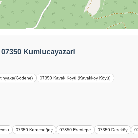
: 07350 Kumlucayazari
ltinyaka(Gödene)
07350 Kavak Köyü (Kavakköy Köyü)
icasu
07350 Karacaağaç
07350 Erentepe
07350 Dereköy
0