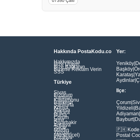
07350 Çalti
Hakkında PostaKodu.co
Yer:
Hakkımızda
Yeniköy
|
D
Bize Ulaşın
Bize Bağlanın
Başköy
|
Ör
Bizimle Reklam Verin
SSS
Karataş
|
Ya
Aydinlar
|
Ç
Türkiye
Ilçe:
Sivas
Erzurum
Samsun
Kastamonu
Balikesir
Çorum
|
Siv
Şanliurfa
Konya
Yildizeli
|
Ba
Manisa
Ankara
Adiyaman
|
Bursa
Çorum
Bayburt
|
D
İzmir
Diyarbakir
Antalya
Tokat
🇵🇭
Kode 
Mardin
Yozgat
Mersin(İçel)
Postal Co
Kütahya
Elaziğ