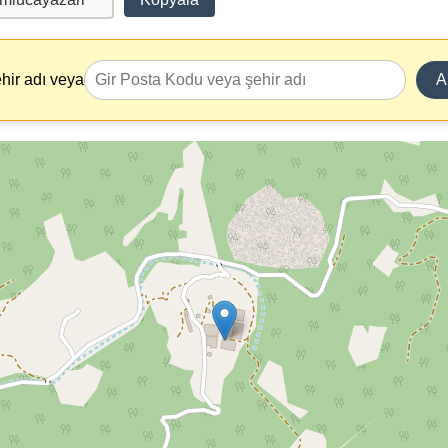
hir adı veya
A