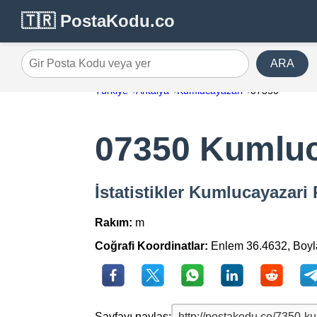
🇹🇷 PostaKodu.co
ARA
Gir Posta Kodu veya yer
Türkiye
Antalya
Kumlucayazari
07350
07350 Kumluc
İstatistikler Kumlucayazar
Rakım:
m
Coğrafi Koordinatlar:
Enlem 36.4632, Boy
Sayfayı paylaş: