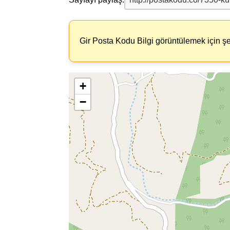
Gir Posta Kodu Bilgi görüntülemek için şe
+
−