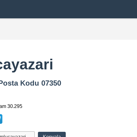
ayazari
i Posta Kodu 07350
lam 30.295
Kopyala