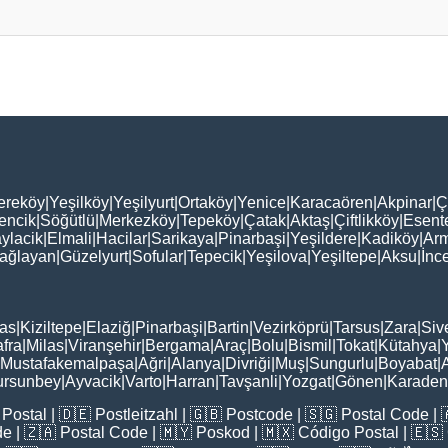
ereköy
|
Yeşilköy
|
Yeşilyurt
|
Ortaköy
|
Yenice
|
Karacaören
|
Akpinar
|
Ç
encik
|
Söğütlü
|
Merkezköy
|
Tepeköy
|
Çatak
|
Aktaş
|
Çiftlikköy
|
Esent
ylacik
|
Elmali
|
Hacilar
|
Sarikaya
|
Pinarbaşi
|
Yeşildere
|
Kadiköy
|
Arm
ağlayan
|
Güzelyurt
|
Sofular
|
Tepecik
|
Yeşilova
|
Yeşiltepe
|
Aksu
|
İnc
as
|
Kiziltepe
|
Elaziğ
|
Pinarbaşi
|
Bartin
|
Vezirköprü
|
Tarsus
|
Zara
|
Siv
fra
|
Milas
|
Viranşehir
|
Bergama
|
Araç
|
Bolu
|
Bismil
|
Tokat
|
Kütahya
|
Mustafakemalpaşa
|
Ağri
|
Alanya
|
Divriği
|
Muş
|
Sungurlu
|
Boyabat
|
ursunbey
|
Ayvacik
|
Varto
|
Harran
|
Tavşanli
|
Yozgat
|
Gönen
|
Karadeni
Postal
| 🇩🇪
Postleitzahl
| 🇬🇧
Postcode
| 🇸🇬
Postal Code
| 
de
| 🇿🇦
Postal Code
| 🇲🇾
Poskod
| 🇲🇽
Código Postal
| 🇪🇸